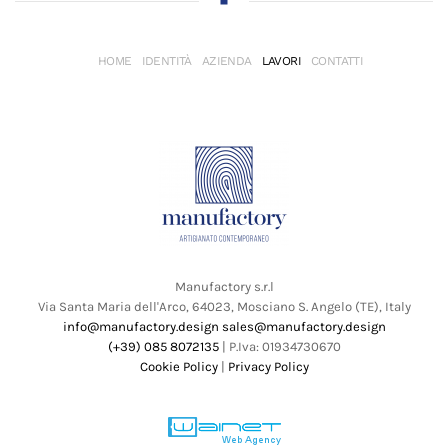
HOME
IDENTITÀ
AZIENDA
LAVORI
CONTATTI
Manufactory s.r.l
Via Santa Maria dell'Arco, 64023, Mosciano S. Angelo (TE), Italy
info@manufactory.design
sales@manufactory.design
(+39) 085 8072135
| P.Iva: 01934730670
Cookie Policy
|
Privacy Policy