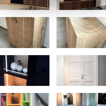
+
+
+
+