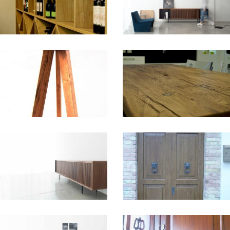
+
+
+
+
+
+