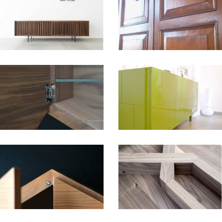
+
+
+
+
+
+