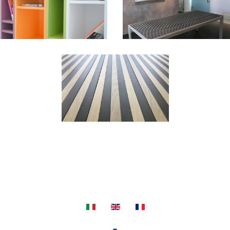
+
+
+